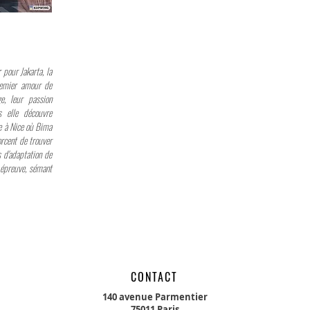
 pour Jakarta, la
remier amour de
e, leur passion
s elle découvre
re à Nice où Bima
forcent de trouver
s d'adaptation de
 épreuve, sémant
CONTACT
140 avenue Parmentier
75011 Paris