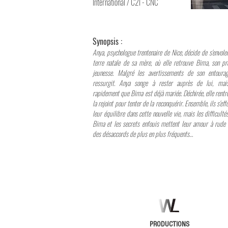
International / C2I - CNC
Synopsis :
Anya, psychologue trentenaire de Nice, décide de s'envoler
terre natale de sa mère, où elle retrouve Bima, son p
jeunesse. Malgré les avertissements de son entourag
ressurgit. Anya songe à rester auprès de lui, mai
rapidement que Bima est déjà mariée. Déchirée, elle rent
la rejoint pour tenter de la reconquérir. Ensemble, ils s'ef
leur équilibre dans cette nouvelle vie, mais les difficulté
Bima et les secrets enfouis mettent leur amour à rude
des désaccords de plus en plus fréquents…
PRODUCTIONS