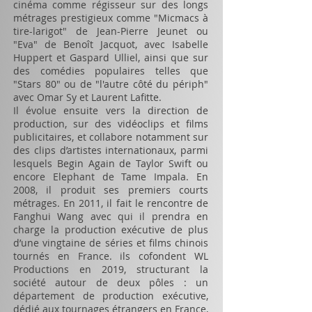
cinéma comme régisseur sur des longs
métrages prestigieux comme "Micmacs à
tire-larigot" de Jean-Pierre Jeunet ou
"Eva" de Benoît Jacquot, avec Isabelle
Huppert et Gaspard Ulliel, ainsi que sur
des comédies populaires telles que
"Stars 80" ou de "l'autre côté du périph"
avec Omar Sy et Laurent Lafitte.
Il évolue ensuite vers la direction de
production, sur des vidéoclips et films
publicitaires, et collabore notamment sur
des clips d’artistes internationaux, parmi
lesquels Begin Again de Taylor Swift ou
encore Elephant de Tame Impala. En
2008, il produit ses premiers courts
métrages. En 2011, il fait le rencontre de
Fanghui Wang avec qui il prendra en
charge la production exécutive de plus
d’une vingtaine de séries et films chinois
tournés en France. ils cofondent WL
Productions en 2019, structurant la
société autour de deux pôles : un
département de production exécutive,
dédié aux tournages étrangers en France,