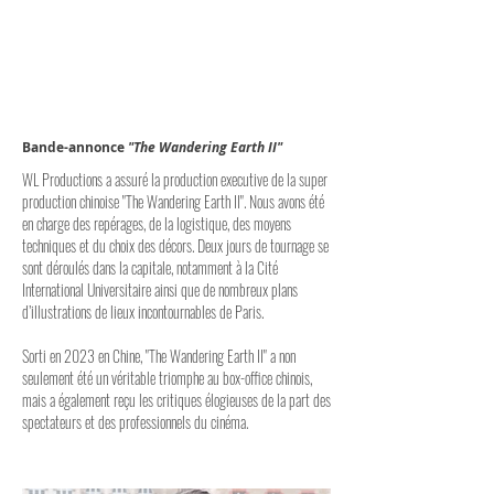
Bande-annonce
"The Wandering Earth
II"
WL Productions a assuré la production executive de la super
production chinoise "The Wandering Earth II". Nous avons été
en charge des repérages, de la logistique, des moyens
techniques et du choix des décors. Deux jours de tournage se
sont déroulés dans la capitale, notamment à la Cité
International Universitaire ainsi que de nombreux plans
d’illustrations de lieux incontournables de Paris. ​
Sorti en 2023 en Chine, "The Wandering Earth II" a non
seulement été un véritable triomphe au box-office chinois,
mais a également reçu les critiques élogieuses de la part des
spectateurs et des professionnels du cinéma.