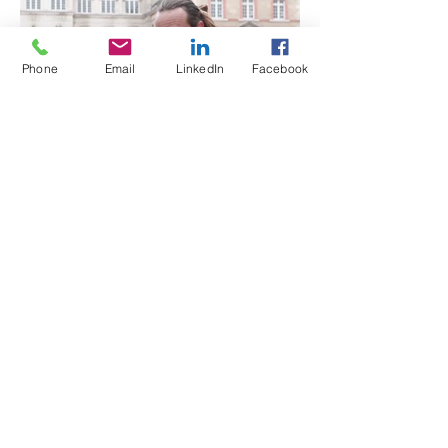
Phone
Email
LinkedIn
Facebook
PLAN DU SITE
À propos
Production déléguée
Production de services
Décors
Contact