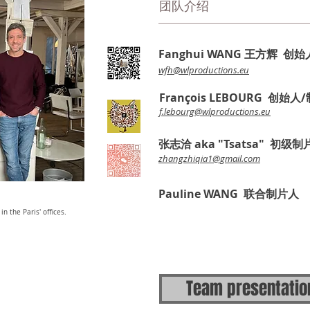
团队介绍
Fanghui WANG 王方辉 创
wfh@wlproductions.eu
François LEBOURG 创始人
f.lebourg@wlproductions.eu
张志洽 aka "Tsatsa" 初级
zhangzhiqia1@gmail.com
Pauline WANG 联合制片人
n the Paris' offices.
Team presentatio