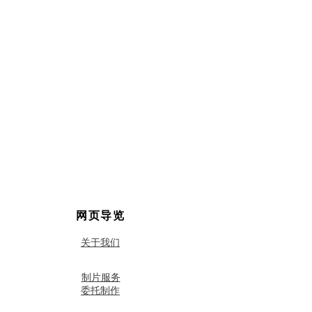
​网页导览
关于我们
​制片服务
委托制作