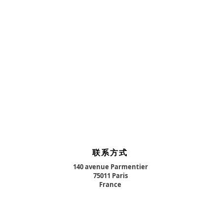
联系方式
140 avenue Parmentier
75011 Paris
France