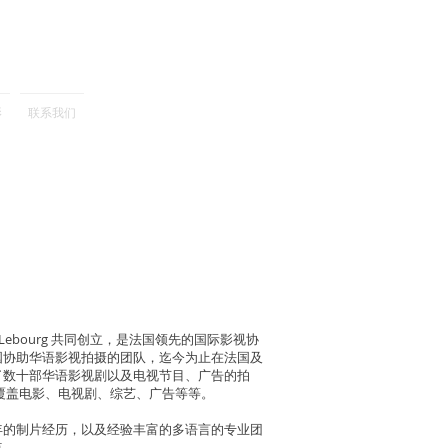
影
联系我们
çois Lebourg 共同创立，是法国领先的国际影视协
国协助华语影视拍摄的团队，迄今为止在法国及
了数十部华语影视剧以及电视节目、广告的拍
覆盖电影、电视剧、综艺、广告等等。
年的制片经历，以及经验丰富的多语言的专业团
点。