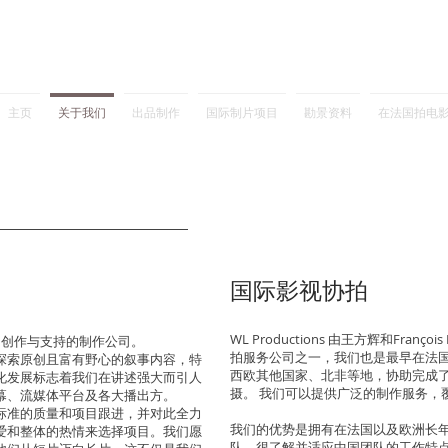
主页
关于我们
出品制作
国际制片项目
勘景资料
在法国拍电
国际影视协拍
WL Productions 由王方辉和Fran
听项目创作与支持的制作公司。
拍服务公司之一，我们也是最早在法
探索原创且富有野心的叙事内容，特
西欧其他国家、北非等地，协助完成
化发展标志着我们在讲述强大而引人
摄。 我们可以提供广泛的制作服务，
幕、流媒体平台及各大播出方。
标准的质量和项目跟进，并对此全力
我们的优势是拥有在法国以及欧洲长
爱和整体的热情来选择项目。我们愿
队，很了解并适应中国团队的工作特