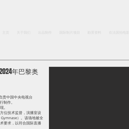
主页
关于我们
出品制作
国际制片项目
勘景资料
在法国拍电
—— 2024年巴黎奥
ns 负责中国中央电视台
的执行制作。
现。
方位技术监督，演播室设
 Gymnase）。该场地被全
术要求，以符合国际直播