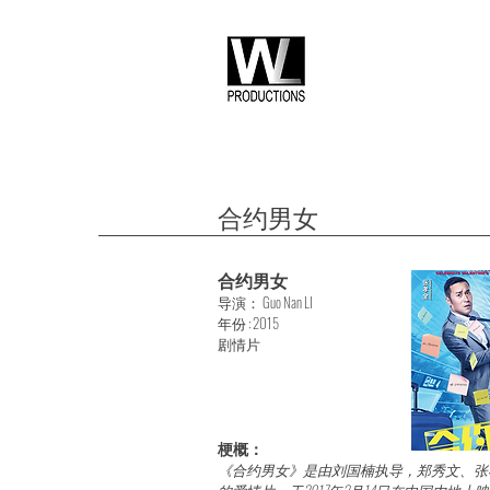
合约男女
合约男女
导演： Guo Nan LI
年份 : 2015
剧情片
梗概：​
《合约男女》是由刘国楠执导，郑秀文、张