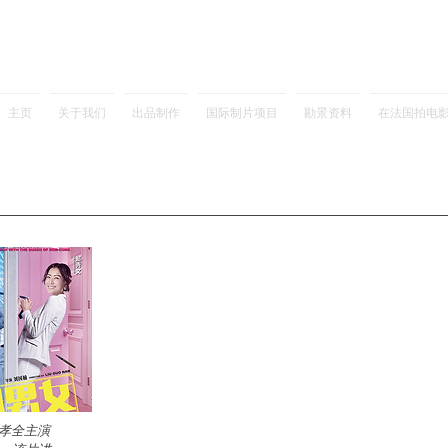
主页
关于我们
出品制作
国际制片项目
勘景资料
在法国拍电
孝全主演