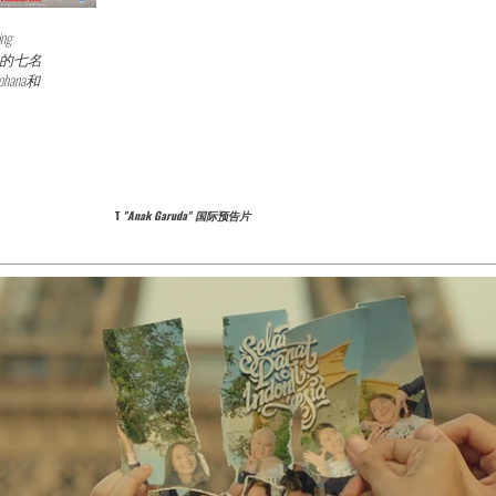
ng
背景的七名
ohana和
T
"Anak Garuda" 国际预告片