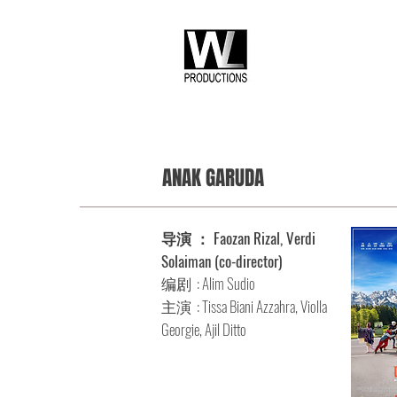
ANAK GARUDA
导演 ： Faozan Rizal, Verdi
Solaiman (co-director)
编剧 : Alim Sudio
主演 : Tissa Biani Azzahra, Violla
Georgie, Ajil Ditto