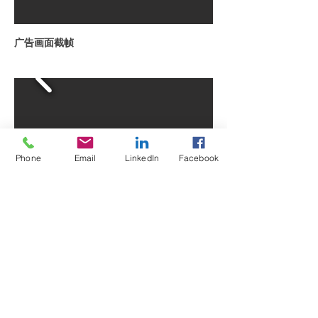
广告画面截帧
Phone
Email
LinkedIn
Facebook
​网页导览
关于我们
委托制作
​制片服务
​勘景资料