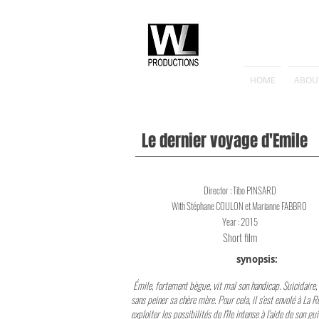
HOME
ABOU
Le dernier voyage d'Emile
Director : Tibo PINSARD
With Stéphane COULON et Marianne FABBRO
Year : 2015
Short film
synopsis:
Émile, fortement bègue, vit mal son handicap. Suicidaire, i
sans peiner sa chère mère. Pour cela, il s'est envolé à La R
exploiter les possibilités de l'île intense à l'aide de son g