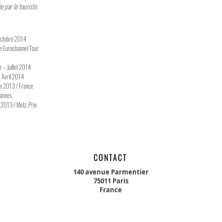
 par le touriste.
 Octobre 2014
me Eurochannel Tour
r – Juillet 2014
– Avril 2014
uin 2013 / France
Cannes.
 2013 / Metz. Prix
CONTACT
140 avenue Parmentier
75011 Paris
France