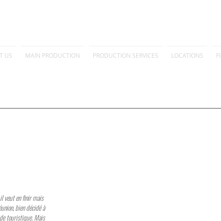
T US
MAIN PRODUCTION
PRODUCTION SERVICES
LOCATIONS
F
l veut en finir mais
éunion, bien décidé à
uide touristique. Mais