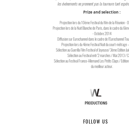
les événements ne prennent pas la tournure tant espérée
Prize and selection :
Projection lors du 10ème Festival du film de la Réunion -
Projection lors de la Nuit Blanche de Paris, dans le cadre du 6è
- Octobre 2014
Diffusion sur Eurochannel dans le cadre de l’Eurochannel Tou
Projection lors du 4ème Festival Nuit du court-métrage 
Sélection au Guerilla Film Festival of Joyeuse/ 3ème Edition J
Sélection au Festival entr’2 marches / Mai 2013 / 
Sélection au Festival Franco-Allemand Les Petits Claps / Edition
du meilleur acteur.
PRODUCTIONS
FOLLOW US